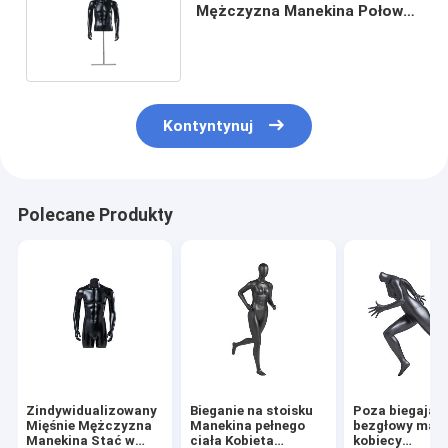
Mężczyzna Manekina Połowa
ciała Aby Pokazać Mięśnie
Kontyntynuj
Polecane Produkty
Zindywidualizowany
Bieganie na stoisku
Poza biegając
Mięśnie Mężczyzna
Manekina pełnego
bezgłowy man
Manekina Stać w
ciała Kobieta
kobiecy