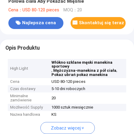
Połowa ciała Aby Pokazać Mięśnie
Cena：USD 80-120 pieces
MOQ：20
Najlepsza cena
Skontaktuj się teraz
Opis Produktu
Włókno szklane męski manekina
sportowy
High Light
,
,
Mężczyzna-manekina z pół ciała
Pokaz ubrań pokaz manekina
Cena
USD 80-120 pieces
Czas dostawy
5-10 dni roboczych
Minimalne
20
zamówienie
Możliwość Supply
1000 sztuk miesięcznie
Nazwa handlowa
KS
Zobacz więcej