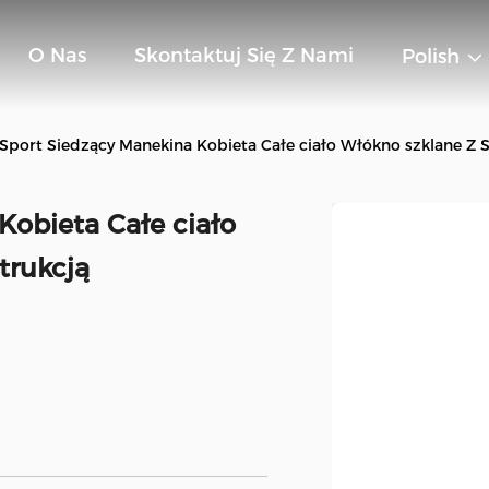
O Nas
Skontaktuj Się Z Nami
Polish
Sport Siedzący Manekina Kobieta Całe ciało Włókno szklane Z 
Kobieta Całe ciało
trukcją