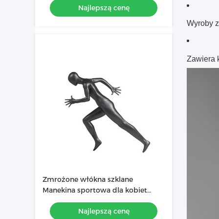
Najlepszą cenę
Wyroby z
Zawiera 
Zmrożone włókna szklane
Manekina sportowa dla kobiet
Czarna do reklamy w
Najlepszą cenę
czasopismach