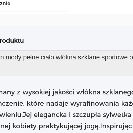
znie
produktu
n mody pełne ciało włókna szklane sportowe 
any z wysokiej jakości włókna szklane
czenie, które nadaje wyrafinowania ka
wieniu.Jej elegancka i szczupła sylwetka
nej kobiety praktykującej jogę.Inspirują