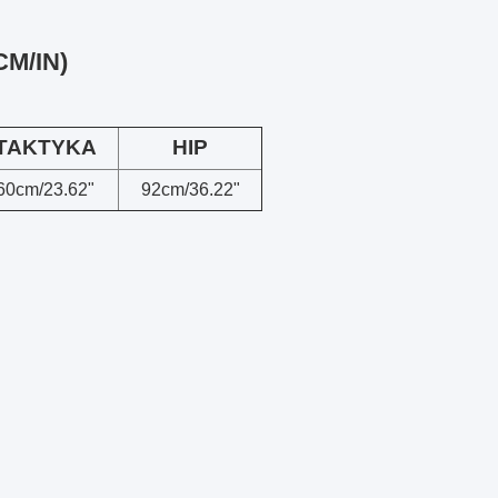
CM/IN)
TAKTYKA
HIP
60cm/23.62"
92cm/36.22"