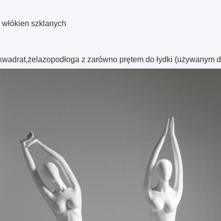
 włókien szklanych
kwadrat,
żelazo
podłoga z zarówno prętem do łydki (używanym d