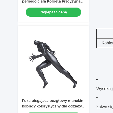
pełnego ciała Kobieta Precyzyjna
proporcja do pokazywania ubrań
Najlepszą cenę
Kobie
Wysoka ja
Poza biegająca bezgłowy manekin
kobiecy kolorystyczny dla odzieży
Łatwo się
sportowej