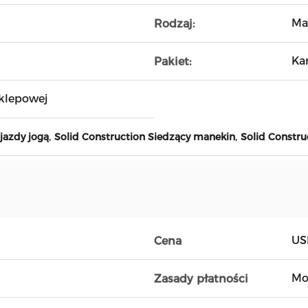
Ma
Rodzaj:
Ka
Pakiet:
klepowej
,
,
jazdy jogą
Solid Construction Siedzący manekin
Solid Constr
US
Cena
h
Mo
Zasady płatności