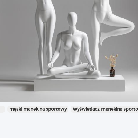
：
męski manekina sportowy
Wyświetlacz manekina sport