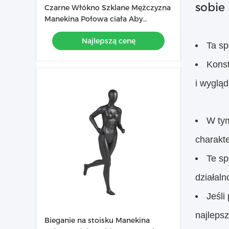
sobie
Czarne Włókno Szklane Mężczyzna
Manekina Połowa ciała Aby
Pokazać Mięśnie
Najlepszą cenę
Ta sp
Konst
i wyglą
W tym
charakte
Te sp
działaln
Jeśli
najleps
Bieganie na stoisku Manekina